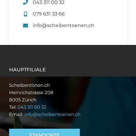
043 311 00 32
079 631 33 66
info@scheibentoenen.ch
HAUPTFILIALE
Scheibentönen.ch
Heinrichstrasse 208
8005 Zürich
Tel:
043 311 00 32
Email:
info@scheibentoenen.ch
STANDORTE