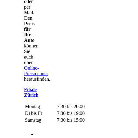
oder
per
Mail.
Den
Preis
für
Ihr
Auto
können
Sie
auch
über
Online-
Preisrechner
herausfinden.
Filiale
Zürich
Montag
7:30 bis 20:00
Di bis Fr
7:30 bis 19:00
Samstag
7:30 bis 15:00