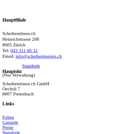
Hauptfiliale
Scheibentönen.ch
Heinrichstrasse 208
8005 Zürich
Tel:
043 311 00 32
Email:
info@scheibentoenen.ch
Standorte
Hauptsitz
(Nur Verwaltung)
Scheibentönen.ch GmbH
Oechsli 7
8807 Freienbach
Links
Folien
Garantie
Preise
Standorte