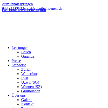
Zum Inhalt springen
043 311 00 32
|
info@scheibentoenen.ch
Facebook
YouTube
Instagram
Leistungen
Folien
Garantie
Preise
Standorte
Zürich
Winterthur
Lyss
Uzwil (SG)
Wangen (SZ)
Graubünden
Über uns
Galerie
Kontakt