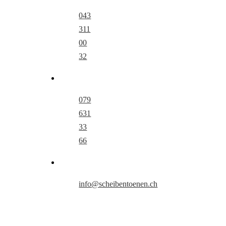
043
311
00
32
079
631
33
66
info@scheibentoenen.ch